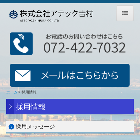
ホーム
会社案内
技術サービス
業務実績
論文発表
ホーム
採用情報
採用情報
採用情報
採用情報
先輩社員の声
採用メッセージ
募集要項 現場調査部門