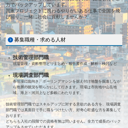
力でバックアップしています。
国家プロジェクトに携わるやりがいある仕事で全国を飛
び回り、一緒に社会に貢献しませんか？
募集職種・求める人材
技術管理部門職
現場管理・資料整理とりまとめ・報告書作成・解析・検討など
現場調査部門職
各現場に出向き、ボーリングマシンを据え付け地盤を掘進しなが
ら地層の状況を明らかにして行きます。現場は市街地や山岳地
域、海上・河川上など多岐にわたります。
技術管理部門職ではスキルアップに対する意欲のある方を、現場調査
部門職では真面目で手に職をつけたい方、好奇心旺盛な方を募集して
おります。
どちらも入社の段階での資格有無は問いません。全力で成長のバック
アップをさせていただきます。