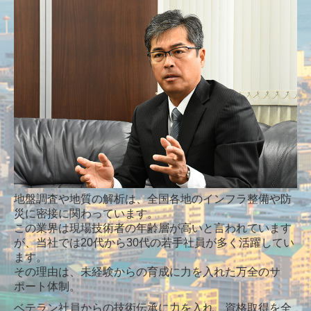
お問い合わせ
地盤調査や地質の解析は、全国各地のインフラ整備や防
災に密接に関わっています。
この業界は現場技術者の年齢層が高いと言われています
が、当社では20代から30代の若手社員が多く活躍してい
ます。
その理由は、未経験からの育成に力を入れた万全のサ
ポート体制。
ベテラン社員からの技術伝承に力を入れ、資格取得を全